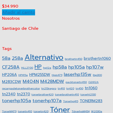
$
34.990
Añadir al carrito
Nosotros
Santiago de Chile
Tags
Alternativo
58a
258a
brothertn1060
brothertn450
HP
CF258A
hp58a
hp105a
hp107w
HLL2700
hp12a
laserhp135w
HP206A
HPM255DW
HP415a
Hpm479
lbp300
M404N
M428MDW
M283CDW
packtonertn450
Q2612A
tn1060
recargadetonerbrothercolor
tn213negro
tn410
tn420
tn450
tn2340
tn2370
tonerbrother420
tonerbrothertn410
tonerhl2130
tonerhp105a
tonerhp107a
TONERM283
Tonerhp415
Tóner
TonerM479
tonertn410
tonertn420
TónerhpM454
W2030a