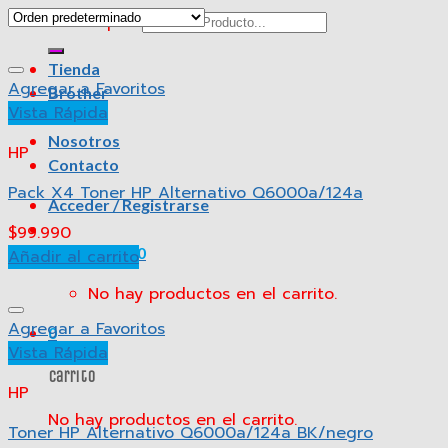
Buscar por:
Tienda
Agregar a Favoritos
Brother
Vista Rápida
HP
Nosotros
HP
Contacto
Pack X4 Toner HP Alternativo Q6000a/124a
Acceder / Registrarse
$
99.990
Carrito /
$
0
0
Añadir al carrito
No hay productos en el carrito.
Agregar a Favoritos
0
Vista Rápida
Carrito
HP
No hay productos en el carrito.
Toner HP Alternativo Q6000a/124a BK/negro