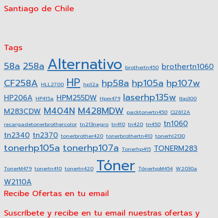
Santiago de Chile
Tags
Alternativo
58a
258a
brothertn1060
brothertn450
HP
CF258A
hp58a
hp105a
hp107w
HLL2700
hp12a
laserhp135w
HP206A
HPM255DW
HP415a
Hpm479
lbp300
M404N
M428MDW
M283CDW
packtonertn450
Q2612A
tn1060
recargadetonerbrothercolor
tn213negro
tn410
tn420
tn450
tn2340
tn2370
tonerbrother420
tonerbrothertn410
tonerhl2130
tonerhp105a
tonerhp107a
TONERM283
Tonerhp415
Tóner
TonerM479
tonertn410
tonertn420
TónerhpM454
W2030a
W2110A
Recibe Ofertas en tu email
Suscríbete y recibe en tu email nuestras ofertas y