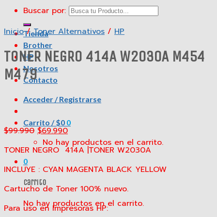
Buscar por:
Inicio
/
Toner Alternativos
/
HP
Tienda
Brother
TONER NEGRO 414A W2030A M454
HP
Nosotros
M479
Contacto
Acceder / Registrarse
Carrito /
$
0
0
$
99.990
$
69.990
No hay productos en el carrito.
TONER NEGRO 414A |TONER W2030A
0
INCLUYE : CYAN MAGENTA BLACK YELLOW
Carrito
Cartucho de Toner 100% nuevo.
No hay productos en el carrito.
Para uso en Impresoras HP: