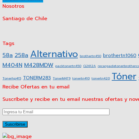
Nosotros
Santiago de Chile
Tags
Alternativo
58a
258a
brothertn1060
brothertn450
M404N
M428MDW
packtonertn450
Q2612A
recargadetonerbrotherco
Tóner
TONERM283
Tonerhp415
TonerM479
tonertn410
tonertn420
Recibe Ofertas en tu email
Suscríbete y recibe en tu email nuestras ofertas y no