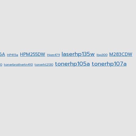
laserhp135w
6A
HPM255DW
M283CDW
HP415a
Hpm479
lbp300
tonerhp105a
tonerhp107a
20
tonerbrothertn410
tonerhl2130