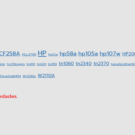
HP
CF258A
hp58a
hp105a
hp107w
HP20
HLL2700
hp12a
tn1060
tn2340
tn2370
lor
tn213negro
tn410
tn420
tn450
tonerbrother4
W2110A
TónerhpM454
W2030a
vedades.