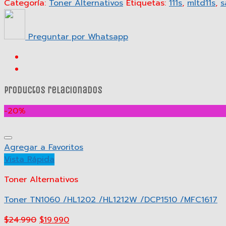
Categoría:
Toner Alternativos
Etiquetas:
111s
,
mltd11s
,
s
Preguntar por Whatsapp
Productos relacionados
-20%
Agregar a Favoritos
Vista Rápida
Toner Alternativos
Toner TN1060 /HL1202 /HL1212W /DCP1510 /MFC1617
$
24.990
$
19.990