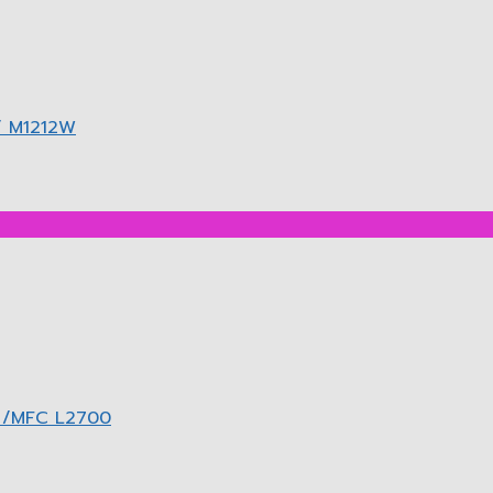
 / M1212W
0 /MFC L2700