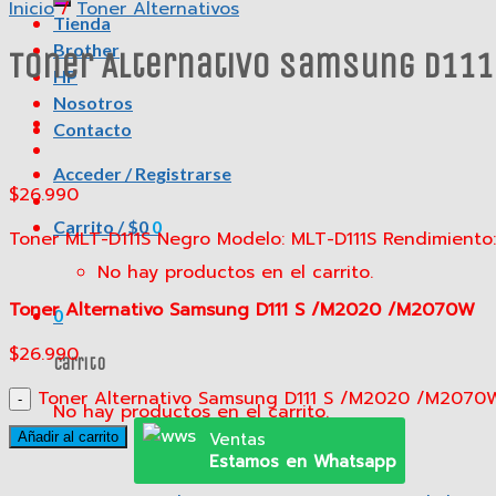
Inicio
/
Toner Alternativos
Tienda
Brother
Toner Alternativo Samsung D11
HP
Nosotros
Contacto
Acceder / Registrarse
$
26.990
Carrito /
$
0
0
Toner MLT-D111S Negro Modelo: MLT-D111S Rendimien
No hay productos en el carrito.
Toner Alternativo Samsung D111 S /M2020 /M2070W
0
$
26.990
Carrito
Toner Alternativo Samsung D111 S /M2020 /M2070
No hay productos en el carrito.
Ventas
Añadir al carrito
Estamos en Whatsapp